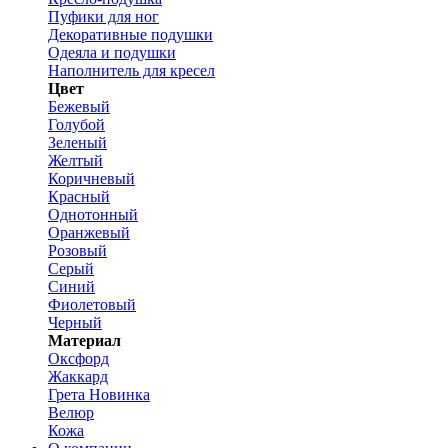
Пуфики для ног
Декоративные подушки
Одеяла и подушки
Наполнитель для кресел
Цвет
Бежевый
Голубой
Зеленый
Желтый
Коричневый
Красный
Однотонный
Оранжевый
Розовый
Серый
Синий
Фиолетовый
Черный
Материал
Оксфорд
Жаккард
Грета
Новинка
Велюр
Кожа