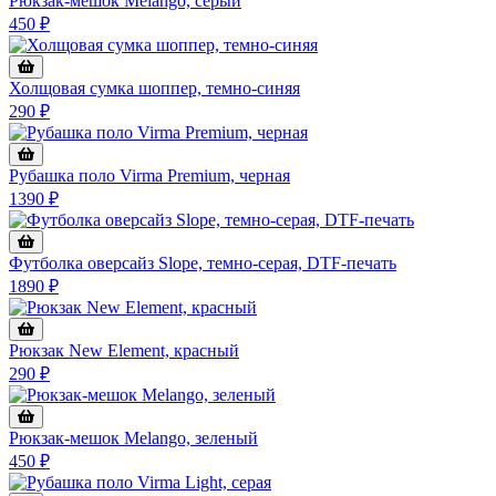
Рюкзак-мешок Melango, серый
450 ₽
Холщовая сумка шоппер, темно-синяя
290 ₽
Рубашка поло Virma Premium, черная
1390 ₽
Футболка оверсайз Slope, темно-серая, DTF-печать
1890 ₽
Рюкзак New Element, красный
290 ₽
Рюкзак-мешок Melango, зеленый
450 ₽