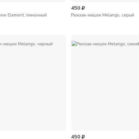
450
ew Element, лимонный
Рюкзак-мешок Melango, серый
450