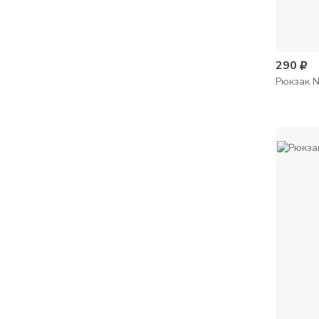
290
Рюкзак N