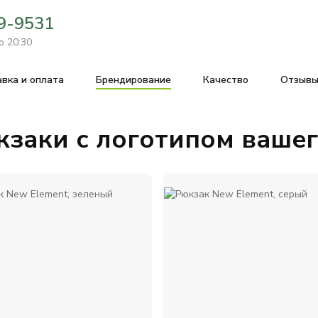
69-9531
о 20:30
вка и оплата
Брендирование
Качеcтво
Отзыв
кзаки с логотипом ваше