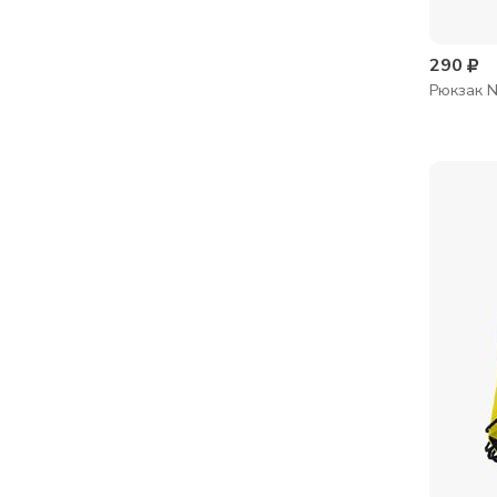
290
Рюкзак N