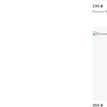
290
Рюкзак N
450