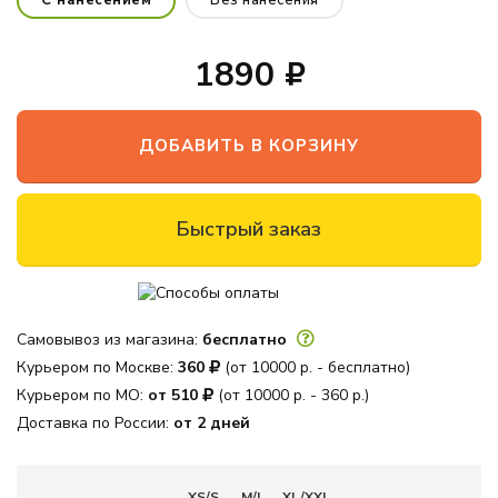
С нанесением
Без нанесения
офиса
Новинки
1890
Дизайнерские
пуф-груши
ДОБАВИТЬ В КОРЗИНУ
Кресло-мяч
Быстрый заказ
Кресло-
подушка
Пуфики для
ног
Самовывоз из магазина:
бесплатно
Декоративные
Курьером по Москве:
360
(от 10000 р. - бесплатно)
подушки
Курьером по МО:
от 510
(от 10000 р. - 360 р.)
Одеяла и
Доставка по России:
от 2 дней
подушки
Наполнитель
для кресел
XS/S
M/L
XL/XXL