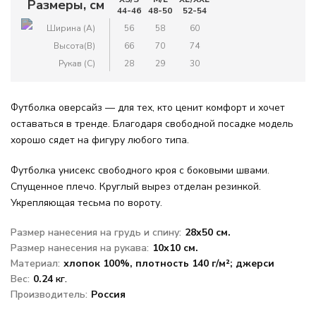
Размеры, см
44-46
48-50
52-54
ЦВЕТ
Ширина (A)
56
58
60
Бежевый
Высота(B)
66
70
74
Рукав (C)
28
29
30
Голубой
Футболка оверсайз — для тех, кто ценит комфорт и хочет
Зеленый
оставаться в тренде. Благодаря свободной посадке модель
хорошо сядет на фигуру любого типа.
Желтый
Футболка унисекс свободного кроя с боковыми швами.
Спущенное плечо. Круглый вырез отделан резинкой.
Коричневый
Укрепляющая тесьма по вороту.
Размер нанесения на грудь и спину:
28x50 см.
Красный
Размер нанесения на рукава:
10x10 см.
Материал:
хлопок 100%, плотность 140 г/м²; джерси
Однотонный
Вес:
0.24
кг.
Производитель:
Россия
Оранжевый