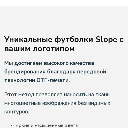
Розовый
Серый
Уникальные футболки Slope с
вашим логотипом
Синий
Фиолетовый
Мы достигаем высокого качества
брендирования благодаря передовой
Черный
технологии DTF-печати.
МАТЕРИАЛ
Этот метод позволяет наносить на ткань
Оксфорд
многоцветные изображения без видимых
контуров.
Жаккард
Яркие и насыщенные цвета