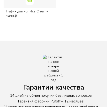
Пуфик для ног «Ice Cream»
Розовый
1490
Серый
Синий
Фиолетовый
Черный
МАТЕРИАЛ
Оксфорд
Гарантии качества
14 дней на обмен покупки без лишних вопросов.
Жаккард
Гарантия фабрики Pufoff – 12 месяцев!