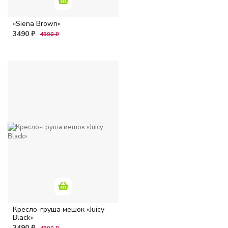
небольших пространств
– Компактный дизайн
«Siena Brown»
вписывается даже в
3490 ₽
4990 ₽
маленькие комнаты.
Кресло-груша мешок «Juicy
Black»
3490 ₽