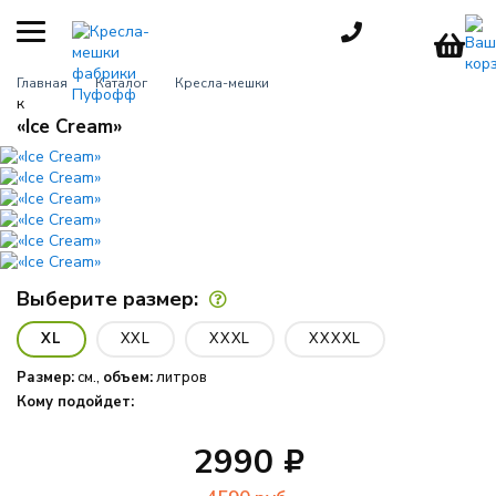
КАТЕГОРИИ
Главная
Каталог
Кресла-мешки
к
Кресла-мешки
«Ice Cream»
груши
Детские
кресла
Пуфы для
взрослых
Выберите размер:
Большие
кресла
XL
XXL
XXXL
XXXXL
Мебель для
Размер:
см.,
объем:
литров
улицы
Кому подойдет:
Игровые
кресла
2990
Пуфики для