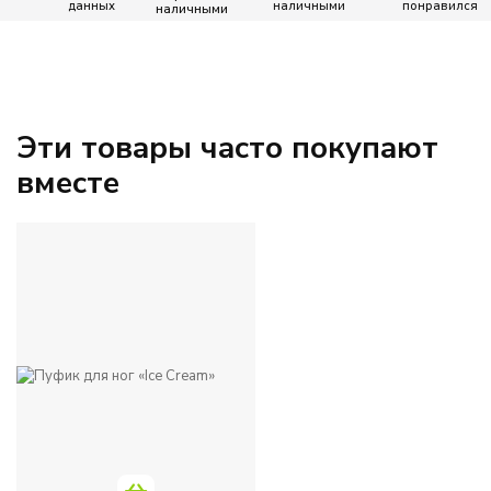
данных
наличными
понравился
ЦВЕТ
Бежевый
Голубой
Эти товары часто покупают
вместе
Зеленый
Желтый
Коричневый
Красный
Однотонный
Оранжевый