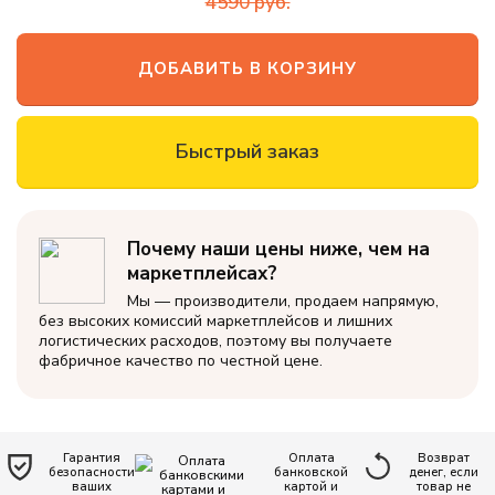
4590
руб.
офиса
Новинки
ДОБАВИТЬ В КОРЗИНУ
Дизайнерские
пуф-груши
Быстрый заказ
Кресло-мяч
Кресло-
Почему наши цены ниже, чем на
подушка
маркетплейсах?
Пуфики для
Мы — производители, продаем напрямую,
ног
без высоких комиссий маркетплейсов и лишних
логистических расходов, поэтому вы получаете
Декоративные
фабричное качество по честной цене.
подушки
Одеяла и
подушки
Гарантия
Оплата
Возврат
Наполнитель
безопасности
банковской
денег, если
ваших
картой и
товар не
для кресел