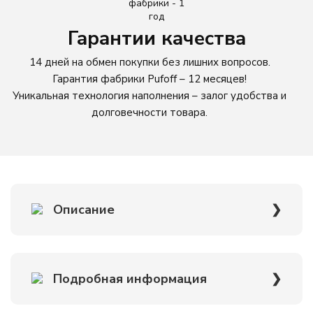
Гарантии качества
Розовый
14 дней на обмен покупки без лишних вопросов.
Серый
Гарантия фабрики Pufoff – 12 месяцев!
Уникальная технология наполнения – залог удобства и
долговечности товара.
Синий
Фиолетовый
Черный
Описание
МАТЕРИАЛ
Оксфорд
Кресло-мешок Kiwi Emerald — универсальный выбор,
Подробная информация
Жаккард
который подойдет и взрослым, и детям. Его ценят за
обволакивающую форму, эргономичный дизайн и