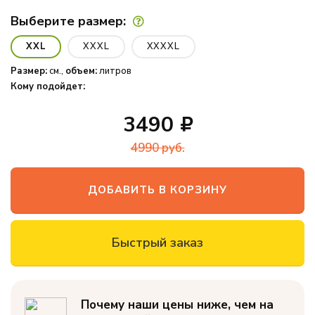
офиса
Выберите размер:
Новинки
XXL
XXXL
XXXXL
Дизайнерские
Размер:
см.,
объем:
литров
пуф-груши
Кому подойдет:
Кресло-мяч
3490
Кресло-
4990
руб.
подушка
Пуфики для
ДОБАВИТЬ В КОРЗИНУ
ног
Декоративные
подушки
Быстрый заказ
Одеяла и
подушки
Наполнитель
Почему наши цены ниже, чем на
для кресел