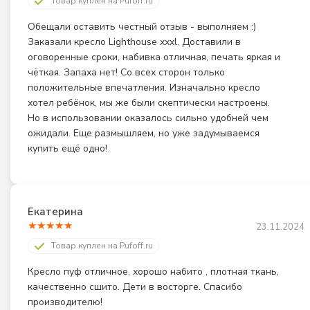
Товар куплен на Pufoff.ru
Обещали оставить честный отзыв - выполняем :) 
Заказали кресло Lighthouse xxxl. Доставили в 
оговоренные сроки, набивка отличная, печать яркая и 
чёткая. Запаха нет! Со всех сторон только 
положительные впечатления. Изначально кресло 
хотел ребёнок, мы же были скептически настроены. 
Но в использовании оказалось сильно удобней чем 
ожидали. Еще размышляем, но уже задумываемся 
купить ещё одно!
Екатерина
★
★
★
★
★
23.11.2024
Товар куплен на Pufoff.ru
Кресло пуф отличное, хорошо набито , плотная ткань, 
качественно сшито. Дети в восторге. Спасибо 
производителю!