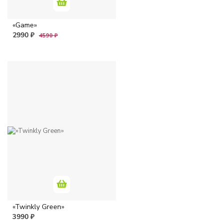
«Game»
2990 ₽
4590 ₽
«Twinkly Green»
3990 ₽