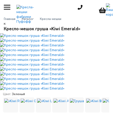
КАТЕГОРИИ
Главная
Каталог
Кресла-мешки
к
Кресла-мешки
Кресло-мешок груша «Kiwi Emerald»
груши
Детские
кресла
Пуфы для
взрослых
Большие
кресла
Мебель для
улицы
Цвет:
Зеленый
Игровые
кресла
Пуфики для