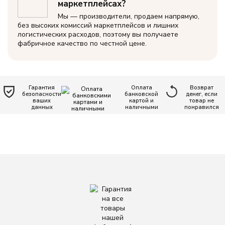
маркетплейсах?
ЦВЕТ
Мы — производители, продаем напрямую,
без высоких комиссий маркетплейсов и лишних
Бежевый
логистических расходов, поэтому вы получаете
фабричное качество по честной цене.
Голубой
Зеленый
Гарантия
Оплата
Возврат
безопасности
банковской
денег, если
ваших
картой и
товар не
данных
наличными
понравился
Желтый
Коричневый
Красный
Однотонный
Оранжевый