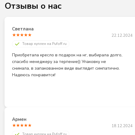
Отзывы о нас
Светлана
★
★
★
★
★
22.12.2024
Товар куплен на Pufoff.ru
Приобретала кресло в подарок на нг, выбирала долго, 
спасибо менеджеру за терпение)) Упаковку не 
снимала, в запакованном виде выглядит симпатично. 
Надеюсь понравится!
Армен
★
★
★
★
★
18.12.2024
Товар куплен на Pufoff.ru