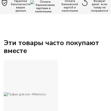
Гарантия
Оплата
Возврат
ЦВЕТ
безопасности
банковской
денег, если
ваших
картой и
товар не
данных
наличными
понравился
Бежевый
Голубой
Эти товары часто покупают
Зеленый
вместе
Желтый
Коричневый
Красный
Однотонный
Оранжевый