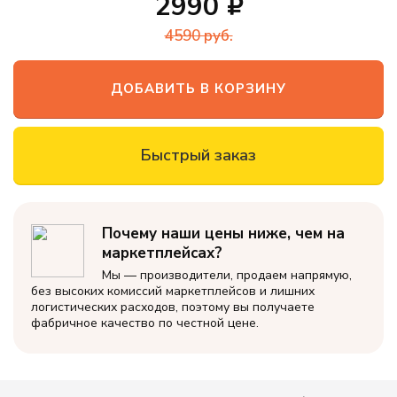
2990
офиса
4590
руб.
Новинки
Дизайнерские
ДОБАВИТЬ В КОРЗИНУ
пуф-груши
Кресло-мяч
Быстрый заказ
Кресло-
подушка
Почему наши цены ниже, чем на
Пуфики для
ног
маркетплейсах?
Мы — производители, продаем напрямую,
Декоративные
без высоких комиссий маркетплейсов и лишних
подушки
логистических расходов, поэтому вы получаете
фабричное качество по честной цене.
Одеяла и
подушки
Наполнитель
для кресел