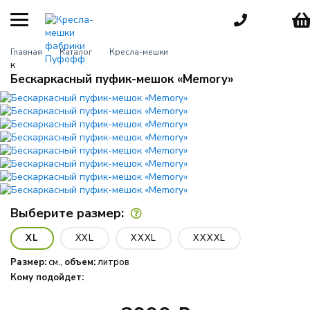
КАТЕГОРИИ
Главная
Каталог
Кресла-мешки
к
Кресла-мешки
Бескаркасный пуфик-мешок «Memory»
груши
Детские
кресла
Пуфы для
взрослых
Большие
кресла
Выберите размер:
Мебель для
улицы
XL
XXL
XXXL
XXXXL
Размер:
см.,
объем:
литров
Игровые
кресла
Кому подойдет:
Пуфики для