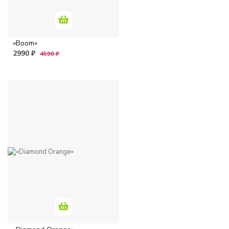
детской комнаты.
· Идеально для
небольших пространств
– Компактный дизайн
«Boom»
вписывается даже в
2990 ₽
4590 ₽
маленькие комнаты.