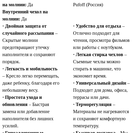
на молнии:
Да
Pufoff (Россия)
Внутренний чехол на
молнии:
Да
· Двойная защита от
· Удобство для отдыха
–
случайного рассыпания
–
Отлично подходит для
Скрытые молнии
чтения, просмотра фильмов
предотвращают утечку
или работы с ноутбуком.
наполнителя и сохраняют
· Легкая стирка чехлов
–
порядок.
Съемные чехлы можно
· Легкость и мобильность
стирать в машинке, что
– Кресло легко перемещать,
экономит время.
даже ребенку, благодаря его
· Универсальный дизайн
–
небольшому весу.
Подходит для дома, офиса,
· Простота ухода и
террасы или дачи.
обновления
– Быстрая
· Терморегуляция
–
замена или добавление
Материалы не нагреваются
наполнителя без лишних
и сохраняют комфортную
усилий.
температуру.
· Гипоаллергенные
· Быстрая доставка
– Мы