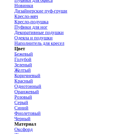
Пуфики для офиса
Новинки
Дизайнерские пуф-груши
Кресло-мяч
Кресло-подушка
Пуфики для ног
Декоративные подушки
Одеяла и подушки
Наполнитель для кресел
Цвет
Бежевый
Голубой
Зеленый
Желтый
Коричневый
Красный
Однотонный
Оранжевый
Розовый
Серый
Синий
Фиолетовый
Черный
Материал
Оксфорд