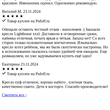
красивое. Именинник оценил. Однозначно рекомендую.
Виталий М.
23.11.2024
★
★
★
★
★
Товар куплен на Pufoff.ru
Обещали оставить честный отзыв - выполняем :) Заказали
кресло Lighthouse xxxl. Доставили в оговоренные сроки,
набивка отличная, печать яркая и чёткая. Запаха нет! Со всех
сторон только положительные впечатления. Изначально
кресло хотел ребёнок, мы же были скептически настроены. Но
в использовании оказалось сильно удобней чем ожидали. Еще
размышляем, но уже задумываемся купить ещё одно!
Екатерина
23.11.2024
★
★
★
★
★
Товар куплен на Pufoff.ru
Кресло пуф отличное, хорошо набито , плотная ткань,
качественно сшито. Дети в восторге. Спасибо производителю!
Смотреть все
›