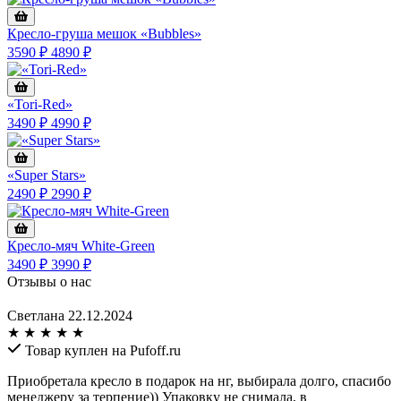
Кресло-груша мешок «Bubbles»
3590 ₽
4890 ₽
«Tori-Red»
3490 ₽
4990 ₽
«Super Stars»
2490 ₽
2990 ₽
Кресло-мяч White-Green
3490 ₽
3990 ₽
Отзывы о нас
Светлана
22.12.2024
★
★
★
★
★
Товар куплен на Pufoff.ru
Приобретала кресло в подарок на нг, выбирала долго, спасибо
менеджеру за терпение)) Упаковку не снимала, в