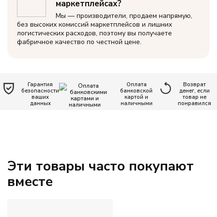
маркетплейсах?
ЦВЕТ
Мы — производители, продаем напрямую,
без высоких комиссий маркетплейсов и лишних
Бежевый
логистических расходов, поэтому вы получаете
фабричное качество по честной цене.
Голубой
Зеленый
Гарантия
Оплата
Возврат
безопасности
банковской
денег, если
ваших
картой и
товар не
данных
наличными
понравился
Желтый
Коричневый
Эти товары часто покупают
Красный
вместе
Однотонный
Оранжевый