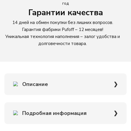
Гарантии качества
14 дней на обмен покупки без лишних вопросов.
Гарантия фабрики Pufoff – 12 месяцев!
Уникальная технология наполнения – залог удобства и
долговечности товара.
Описание
Кресло-мешок Pink Oxford — универсальный выбор,
Подробная информация
который подойдет и взрослым, и детям. Его ценят за
обволакивающую форму, эргономичный дизайн и