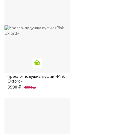
Розовый
Серый
Синий
Фиолетовый
Кресло-подушка пуфик «Pink
Oxford»
Черный
3990
4390 р.
МАТЕРИАЛ
Оксфорд
Жаккард