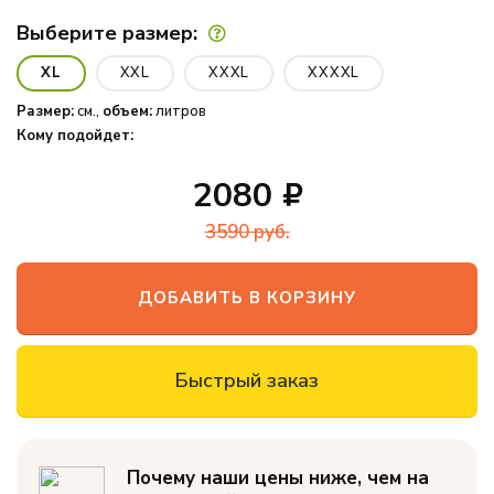
офиса
Выберите размер:
Новинки
XL
XXL
XXXL
XXXXL
Дизайнерские
Размер:
см.,
объем:
литров
пуф-груши
Кому подойдет:
Кресло-мяч
2080
Кресло-
3590
руб.
подушка
Пуфики для
ДОБАВИТЬ В КОРЗИНУ
ног
Декоративные
подушки
Быстрый заказ
Одеяла и
подушки
Наполнитель
Почему наши цены ниже, чем на
для кресел