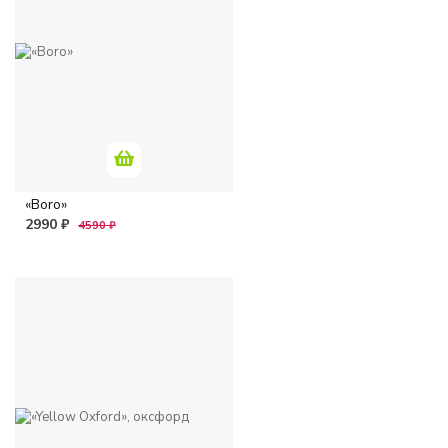
«Boro»
2990 ₽
4590 ₽