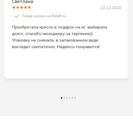
небольших пространств
Светлана
★
★
★
★
★
Однотонные кресла-мешки
– Компактный дизайн
22.12.2024
вписывается даже в
Товар куплен на Pufoff.ru
маленькие комнаты.
Приобретала кресло в подарок на нг, выбирала 
долго, спасибо менеджеру за терпение)) 
Упаковку не снимала, в запакованном виде 
выглядит симпатично. Надеюсь понравится!