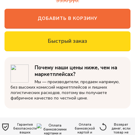
3590
руб.
офиса
Новинки
ДОБАВИТЬ В КОРЗИНУ
Дизайнерские
пуф-груши
Быстрый заказ
Кресло-мяч
Кресло-
Почему наши цены ниже, чем на
подушка
маркетплейсах?
Пуфики для
Мы — производители, продаем напрямую,
ног
без высоких комиссий маркетплейсов и лишних
логистических расходов, поэтому вы получаете
Декоративные
фабричное качество по честной цене.
подушки
Одеяла и
подушки
Гарантия
Оплата
Возврат
Наполнитель
безопасности
банковской
денег, если
ваших
картой и
товар не
для кресел