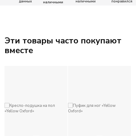
данных
наличными
понравился
ЦВЕТ
Бежевый
Голубой
Эти товары часто покупают
вместе
Зеленый
Желтый
Коричневый
Красный
Однотонный
Оранжевый