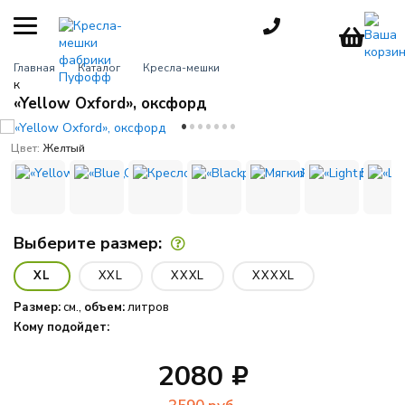
КАТЕГОРИИ
Главная
Каталог
Кресла-мешки
к
Кресла-мешки
«Yellow Oxford», оксфорд
груши
Детские
Цвет:
Желтый
кресла
Пуфы для
взрослых
Выберите размер:
Большие
кресла
XL
XXL
XXXL
XXXXL
Мебель для
Размер:
см.,
объем:
литров
улицы
Кому подойдет:
Игровые
кресла
2080
Пуфики для