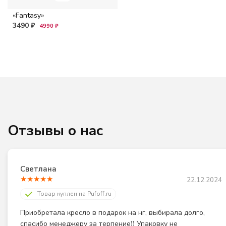
«Fantasy»
3490 ₽
4990 ₽
Отзывы о нас
Светлана
★
★
★
★
★
22.12.2024
Товар куплен на Pufoff.ru
Приобретала кресло в подарок на нг, выбирала долго, 
спасибо менеджеру за терпение)) Упаковку не 