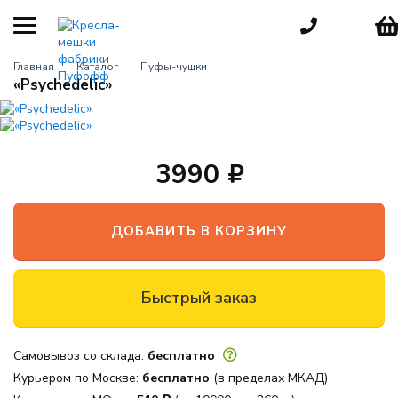
КАТЕГОРИИ
Главная
Каталог
Пуфы-чушки
«Psychedelic»
Кресла-мешки
груши
Детские
кресла
3990
Пуфы для
взрослых
ДОБАВИТЬ В КОРЗИНУ
Большие
кресла
Мебель для
Быстрый заказ
улицы
Игровые
кресла
Самовывоз со склада:
бесплатно
Курьером по Москве:
бесплатно
(в пределах МКАД)
Пуфики для