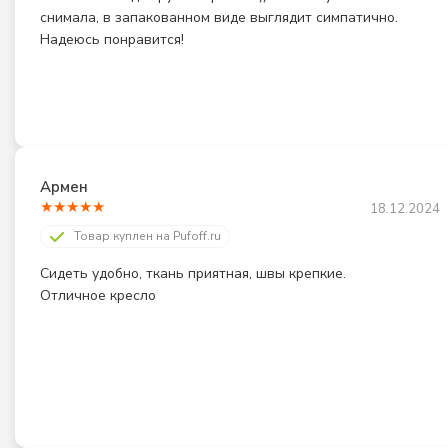
снимала, в запакованном виде выглядит симпатично. 
Надеюсь понравится!
Армен
★
★
★
★
★
18.12.2024
Товар куплен на Pufoff.ru
Сидеть удобно, ткань приятная, швы крепкие. 
Отличное кресло