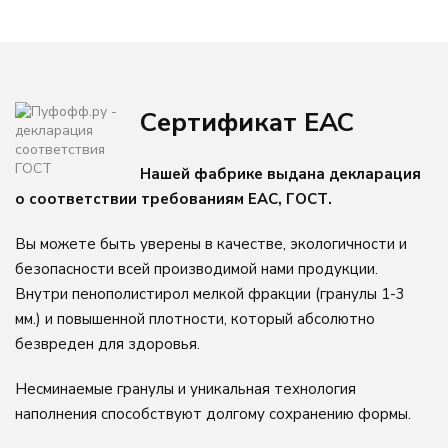
Грета
Новинка
Велюр
Сертификат ЕАС
Кожа
О компании
Нашей фабрике выдана декларация
о соответствии требованиям ЕАС, ГОСТ.
Доставка и оплата
Брендирование
Вы можете быть уверены в качестве, экологичности и
Качеcтво
безопасности всей производимой нами продукции.
Отзывы
Внутри пенополистирол мелкой фракции (гранулы 1-3
мм.) и повышенной плотности, который абсолютно
Контакты
безвреден для здоровья.
Несминаемые гранулы и уникальная технология
наполнения способствуют долгому сохранению формы.