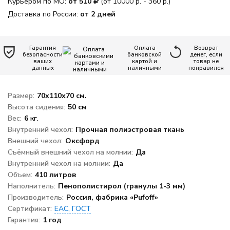
Курьером по МО:
от 510
(от 10000 р. - 360 р.)
офиса
Доставка по России:
от 2 дней
Новинки
Гарантия
Оплата
Возврат
Дизайнерские
безопасности
банковской
денег, если
пуф-груши
ваших
картой и
товар не
данных
наличными
понравился
Кресло-мяч
Размер:
70x110x70 см.
Высота сидения:
Кресло-
50 см
подушка
Вес:
6
кг.
Внутренний чехол:
Прочная полиэстровая ткань
Пуфики для
Внешний чехол:
Оксфорд
ног
Съёмный внешний чехол на молнии:
Да
Внутренний чехол на молнии:
Декоративные
Да
подушки
Объем:
410 литров
Наполнитель:
Пенополистирол (гранулы 1-3 мм)
Одеяла и
Производитель:
Россия, фабрика «Pufoff»
подушки
Сертификат:
ЕАС, ГОСТ
Гарантия:
Наполнитель
1 год
для кресел