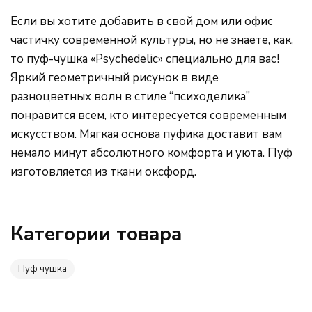
Если вы хотите добавить в свой дом или офис
Розовый
частичку современной культуры, но не знаете, как,
то пуф-чушка «Psychedelic» специально для вас!
Серый
Яркий геометричный рисунок в виде
разноцветных волн в стиле “психоделика”
Синий
понравится всем, кто интересуется современным
искусством. Мягкая основа пуфика доставит вам
Фиолетовый
немало минут абсолютного комфорта и уюта. Пуф
изготовляется из ткани оксфорд.
Черный
МАТЕРИАЛ
Категории товара
Оксфорд
Пуф чушка
Жаккард