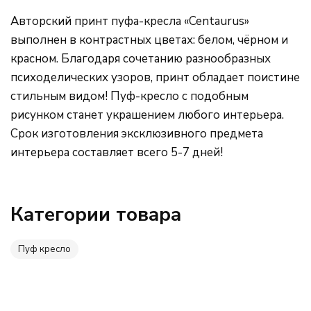
Авторский принт пуфа-кресла «Centaurus»
Розовый
выполнен в контрастных цветах: белом, чёрном и
красном. Благодаря сочетанию разнообразных
Серый
психоделических узоров, принт обладает поистине
стильным видом! Пуф-кресло с подобным
Синий
рисунком станет украшением любого интерьера.
Срок изготовления эксклюзивного предмета
Фиолетовый
интерьера составляет всего 5-7 дней!
Черный
Категории товара
МАТЕРИАЛ
Оксфорд
Пуф кресло
Жаккард