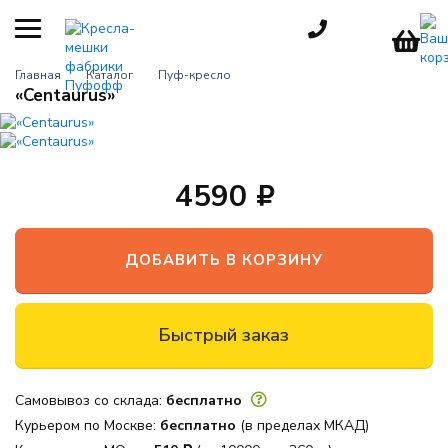
КАТЕГОРИИ
Главная
Каталог
Пуф-кресло
«Centaurus»
Кресла-мешки
груши
Детские
кресла
4590
Пуфы для
взрослых
ДОБАВИТЬ В КОРЗИНУ
Большие
кресла
Мебель для
Быстрый заказ
улицы
Игровые
кресла
Самовывоз со склада:
бесплатно
Курьером по Москве:
бесплатно
(в пределах МКАД)
Пуфики для