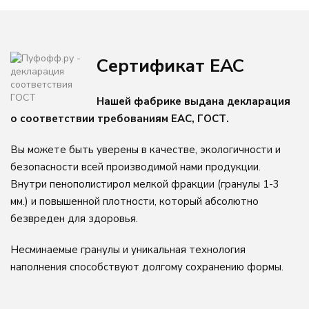
Грета
Новинка
Велюр
Сертификат ЕАС
Кожа
Нашей фабрике выдана декларация
О компании
о соответствии требованиям ЕАС, ГОСТ.
Доставка и оплата
Вы можете быть уверены в качестве, экологичности и
Брендирование
безопасности всей производимой нами продукции.
Качеcтво
Внутри пенополистирол мелкой фракции (гранулы 1-3
Отзывы
мм.) и повышенной плотности, который абсолютно
безвреден для здоровья.
Контакты
Несминаемые гранулы и уникальная технология
наполнения способствуют долгому сохранению формы.