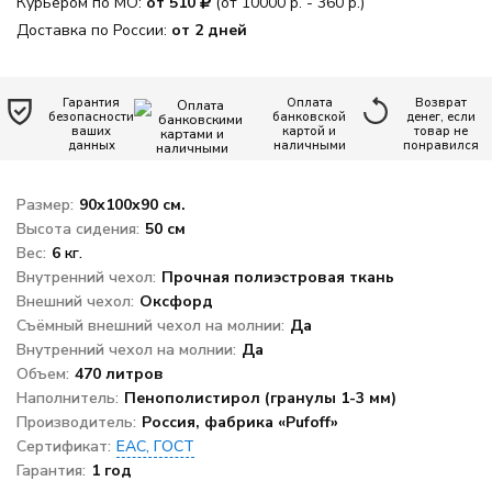
Курьером по МО:
от 510
(от 10000 р. - 360 р.)
офиса
Доставка по России:
от 2 дней
Новинки
Гарантия
Оплата
Возврат
Дизайнерские
безопасности
банковской
денег, если
пуф-груши
ваших
картой и
товар не
данных
наличными
понравился
Кресло-мяч
Размер:
90x100x90 см.
Высота сидения:
Кресло-
50 см
подушка
Вес:
6
кг.
Внутренний чехол:
Прочная полиэстровая ткань
Пуфики для
Внешний чехол:
Оксфорд
ног
Съёмный внешний чехол на молнии:
Да
Внутренний чехол на молнии:
Декоративные
Да
подушки
Объем:
470 литров
Наполнитель:
Пенополистирол (гранулы 1-3 мм)
Одеяла и
Производитель:
Россия, фабрика «Pufoff»
подушки
Сертификат:
ЕАС, ГОСТ
Гарантия:
Наполнитель
1 год
для кресел