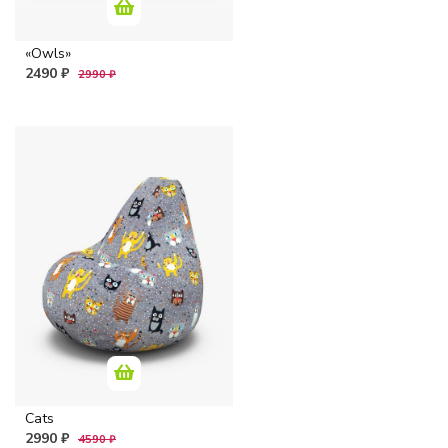
«Owls»
2490 ₽
2990 ₽
Cats
2990 ₽
4590 ₽