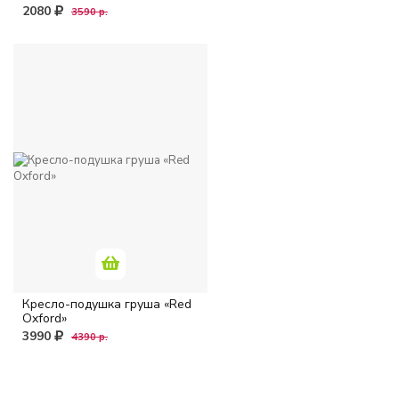
2080
3590 р.
Розовый
Серый
Синий
Фиолетовый
Черный
МАТЕРИАЛ
Кресло-подушка груша «Red
Оксфорд
Oxford»
3990
4390 р.
Жаккард