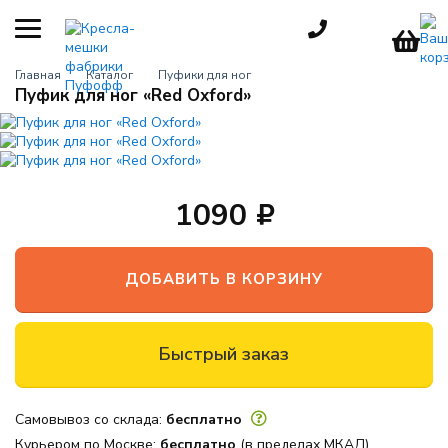
КАТЕГОРИИ
Главная
Каталог
Пуфики для ног
Пуфик для ног «Red Oxford»
Кресла-мешки
груши
Детские
кресла
1090
Пуфы для
взрослых
Большие
ДОБАВИТЬ В КОРЗИНУ
кресла
Мебель для
улицы
Быстрый заказ
Игровые
кресла
Самовывоз со склада:
бесплатно
Пуфики для
Курьером по Москве:
бесплатно
(в пределах МКАД)