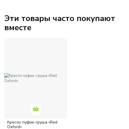
ЦВЕТ
Эти товары часто покупают
Бежевый
вместе
Голубой
Зеленый
Желтый
Коричневый
Красный
Однотонный
Кресло пуфик-груша «Red
Oxford»
Оранжевый