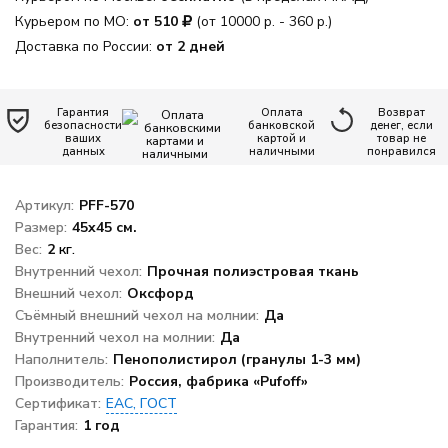
офиса
Курьером по МО:
от 510
(от 10000 р. - 360 р.)
Новинки
Доставка по России:
от 2 дней
Дизайнерские
пуф-груши
Гарантия
Оплата
Возврат
безопасности
банковской
денег, если
ваших
картой и
товар не
Кресло-мяч
данных
наличными
понравился
Артикул:
PFF-570
Кресло-
подушка
Размер:
45x45 см.
Вес:
2
кг.
Пуфики для
Внутренний чехол:
Прочная полиэстровая ткань
ног
Внешний чехол:
Оксфорд
Съёмный внешний чехол на молнии:
Да
Декоративные
подушки
Внутренний чехол на молнии:
Да
Наполнитель:
Пенополистирол (гранулы 1-3 мм)
Одеяла и
Производитель:
Россия, фабрика «Pufoff»
подушки
Сертификат:
ЕАС, ГОСТ
Гарантия:
1 год
Наполнитель
для кресел