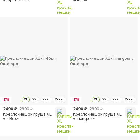
«Super Stars»
«Lines»
−17%
XL
XXL
XXXL
XXXXL
−17%
XL
XXL
XXXL
XXXXL
2490
₽
2490
₽
2990
₽
2990
₽
Кресло-мешок груша XL
Кресло-мешок груша XL
«T-Rex»
«Triangles»