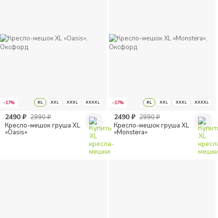
Грета
Новинка
Велюр
Кожа
О компании
Доставка и оплата
−17%
XL
XXL
XXXL
XXXXL
−17%
XL
XXL
XXXL
XXXXL
Брендирование
2490
₽
2490
₽
2990
₽
2990
₽
Кресло-мешок груша XL
Кресло-мешок груша XL
Качеcтво
«Oasis»
«Monstera»
Отзывы
Контакты