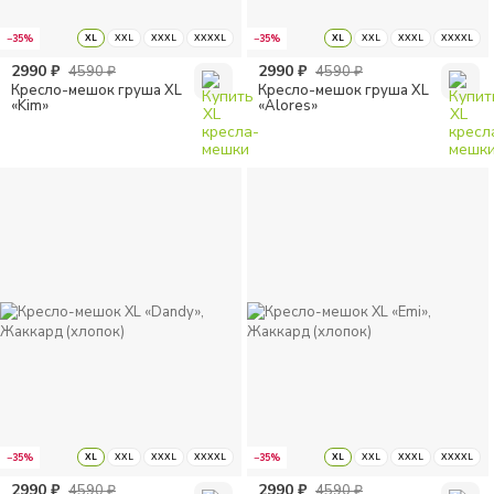
офиса
−35%
XL
XXL
XXXL
XXXXL
−35%
XL
XXL
XXXL
XXXXL
Новинки
2990
₽
2990
₽
4590
₽
4590
₽
Кресло-мешок груша XL
Кресло-мешок груша XL
«Kim»
«Alores»
Дизайнерские
пуф-груши
Кресло-мяч
Кресло-
подушка
Пуфики для
ног
Декоративные
подушки
Одеяла и
подушки
−35%
XL
XXL
XXXL
XXXXL
−35%
XL
XXL
XXXL
XXXXL
Наполнитель
2990
для кресел
₽
2990
₽
4590
₽
4590
₽