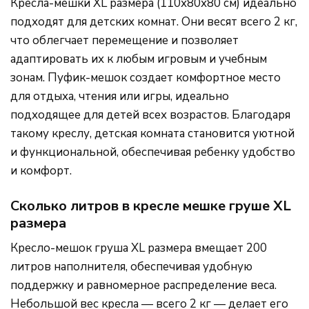
Кресла-мешки XL размера (110х80х80 см) идеально
подходят для детских комнат. Они весят всего 2 кг,
что облегчает перемещение и позволяет
адаптировать их к любым игровым и учебным
зонам. Пуфик-мешок создает комфортное место
для отдыха, чтения или игры, идеально
подходящее для детей всех возрастов. Благодаря
такому креслу, детская комната становится уютной
и функциональной, обеспечивая ребенку удобство
и комфорт.
Сколько литров в кресле мешке груше XL
размера
Кресло-мешок груша XL размера вмещает 200
литров наполнителя, обеспечивая удобную
поддержку и равномерное распределение веса.
Небольшой вес кресла — всего 2 кг — делает его