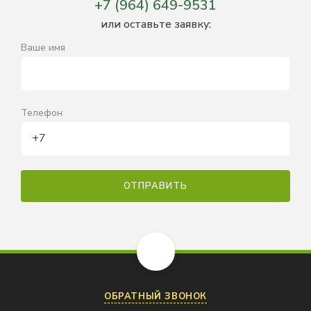
+7 (964) 649-9531
или оставьте заявку:
Ваше имя
Телефон
ОБРАТНЫЙ ЗВОНОК