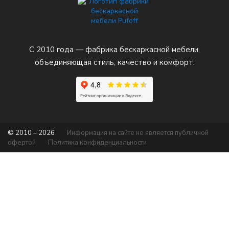
С 2010 года — фабрика бескаркасной мебели,
объединяющая стиль, качество и комфорт.
© 2010 – 2026
Информация на сайте не является публичной
офертой
Политика конфиденциальности