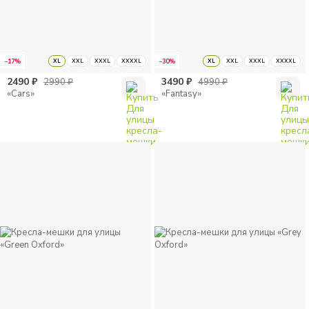
−17%
XL
XXL
XXXL
XXXXL
−30%
XL
XXL
XXXL
XXXXL
2490
₽
3490
₽
2990
₽
4990
₽
«Cars»
«Fantasy»