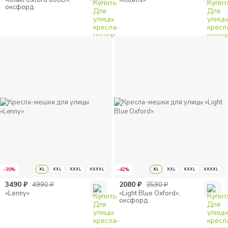
«Khaki Oxford 600D»,
«Kittens»
оксфорд
−30%
XL
XXL
XXXL
XXXXL
−42%
XL
XXL
XXXL
XXXXL
3490
₽
2080
₽
4990
₽
3590
₽
«Lenny»
«Light Blue Oxford»,
оксфорд