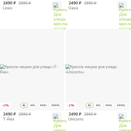
2490
₽
2490
₽
2990
₽
2990
₽
ЦВЕТ
Lines
Oasis
Бежевый
Голубой
Зеленый
Желтый
Коричневый
Красный
−17%
XL
XXL
XXXL
XXXXL
−17%
XL
XXL
XXXL
XXXXL
Однотонный
2490
₽
2490
₽
2990
₽
2990
₽
T-Rex
Unicorns
Оранжевый