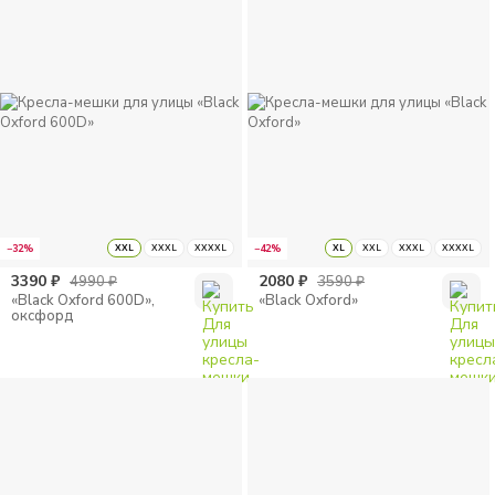
Грета
Новинка
Велюр
Кожа
О компании
Доставка и оплата
−32%
XXL
XXXL
XXXXL
−42%
XL
XXL
XXXL
XXXXL
Брендирование
3390
₽
2080
₽
4990
₽
3590
₽
Качеcтво
«Black Oxford 600D»,
«Black Oxford»
оксфорд
Отзывы
Контакты