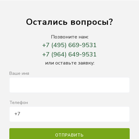
Остались вопросы?
Позвоните нам:
+7 (495) 669-9531
+7 (964) 649-9531
или оставьте заявку:
Ваше имя
Телефон