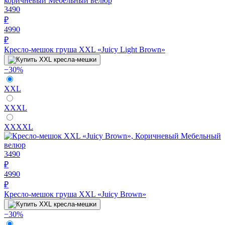
3490
₽
4990
₽
Кресло-мешок груша XXL «Juicy Light Brown»
−30%
XXL
XXXL
XXXXL
3490
₽
4990
₽
Кресло-мешок груша XXL «Juicy Brown»
−30%