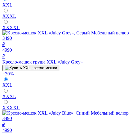
XXL
XXXL
XXXXL
3490
₽
4990
₽
Кресло-мешок груша XXL «Juicy Grey»
−30%
XXL
XXXL
XXXXL
3490
₽
4990