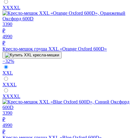
XXXXL
3390
₽
4990
₽
Кресло-мешок груша XXL «Orange Oxford 600D»
−32%
XXL
XXXL
XXXXL
3390
₽
4990
₽
Кресло-мешок груша XXL «Blue Oxford 600D»