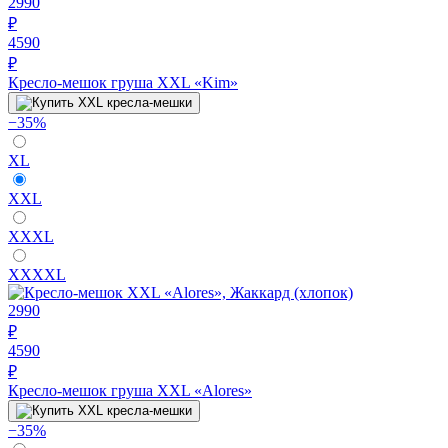
2990
₽
4590
₽
Кресло-мешок груша XXL «Kim»
−35%
XL
XXL
XXXL
XXXXL
2990
₽
4590
₽
Кресло-мешок груша XXL «Alores»
−35%