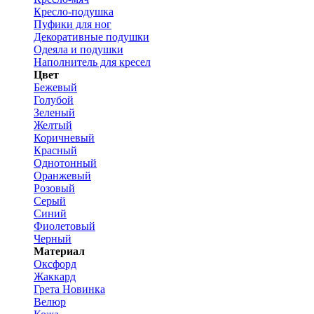
Кресло-подушка
Пуфики для ног
Декоративные подушки
Одеяла и подушки
Наполнитель для кресел
Цвет
Бежевый
Голубой
Зеленый
Желтый
Коричневый
Красный
Однотонный
Оранжевый
Розовый
Серый
Синий
Фиолетовый
Черный
Материал
Оксфорд
Жаккард
Грета
Новинка
Велюр