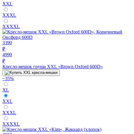
XXL
XXXL
XXXXL
3390
₽
4990
₽
Кресло-мешок груша XXL «Brown Oxford 600D»
−35%
XL
XXL
XXXL
XXXXL