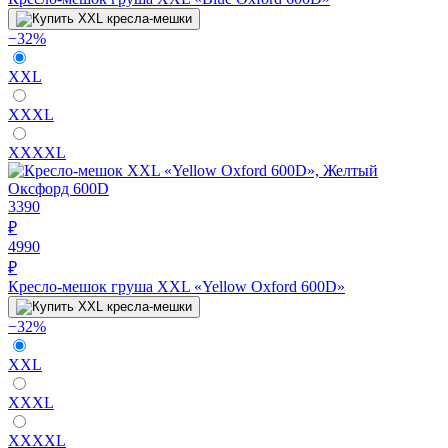
−32%
XXL
XXXL
XXXXL
3390
₽
4990
₽
Кресло-мешок груша XXL «Yellow Oxford 600D»
−32%
XXL
XXXL
XXXXL