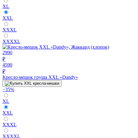
XL
XXL
XXXL
XXXXL
2990
₽
4590
₽
Кресло-мешок груша XXL «Dandy»
−35%
XL
XXL
XXXL
XXXXL