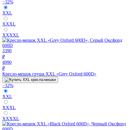
−32%
XXL
XXXL
XXXXL
3390
₽
4990
₽
Кресло-мешок груша XXL «Grey Oxford 600D»
−32%
XXL
XXXL
XXXXL