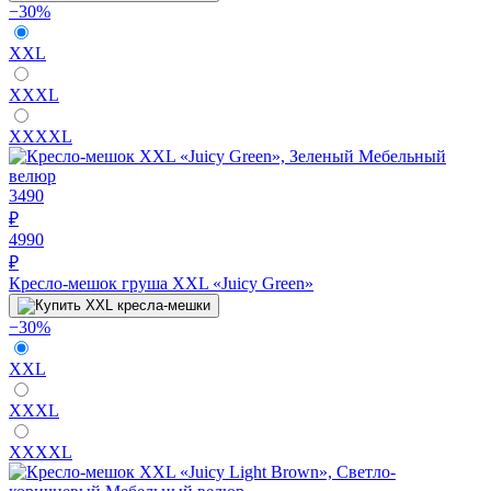
−30%
XXL
XXXL
XXXXL
3490
₽
4990
₽
Кресло-мешок груша XXL «Juicy Green»
−30%
XXL
XXXL
XXXXL