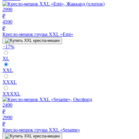
2990
₽
4590
₽
Кресло-мешок груша XXL «Emi»
−17%
XL
XXL
XXXL
XXXXL
2490
₽
2990
₽
Кресло-мешок груша XXL «Sesame»