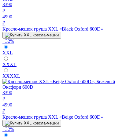
3390
₽
4990
₽
Кресло-мешок груша XXL «Black Oxford 600D»
−32%
XXL
XXXL
XXXXL
3390
₽
4990
₽
Кресло-мешок груша XXL «Beige Oxford 600D»
−32%