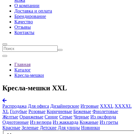
Кожа
О компании
Доставка и оплата
Брендирование
Качеcтво
Отзывы
Контакты
Главная
Каталог
Кресла-мешки
Кресла-мешки XXL
Распродажа
Для офиса
Дизайнерские
Игровые
XXXL
XXXXL
XL
Голубые
Розовые
Коричневые
Бежевые
Фиолетовые
Желтые
Оранжевые
Синие
Серые
Черные
Из оксфорда
Однотонные
Из велюра
Из жаккарда
Кожаные
Из греты
Красные
Зеленые
Детские
Для улицы
Новинки