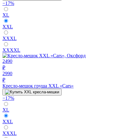
−17%
XL
XXL
XXXL
XXXXL
2490
₽
2990
₽
Кресло-мешок груша XXL «Cars»
−17%
XL
XXL
XXXL